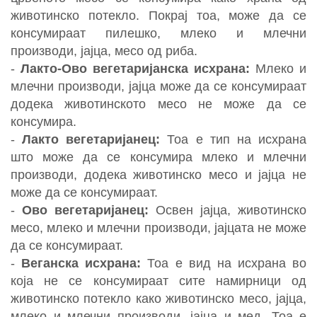
животинско потекло. Покрај тоа, може да се
консумираат пилешко, млеко и млечни
производи, јајца, месо од риба.
-
Лакто-Ово вегетаријанска исхрана:
Млеко и
млечни производи, јајца може да се консумираат
додека животинското месо не може да се
консумира.
-
Лакто вегетаријанец:
Тоа е тип на исхрана
што може да се консумира млеко и млечни
производи, додека животинско месо и јајца не
може да се консумираат.
-
Ово вегетаријанец:
Освен јајца, животинско
месо, млеко и млечни производи, јајцата не може
да се консумираат.
-
Веганска исхрана:
Тоа е вид на исхрана во
која не се консумираат сите намирници од
животинско потекло како животинско месо, јајца,
млеко и млечни производи, јајца и мед. Тоа е