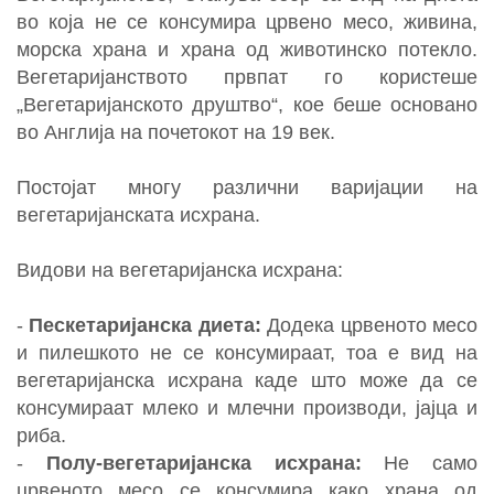
N
во која не се консумира црвено месо, живина,
морска храна и храна од животинско потекло.
Вегетаријанството првпат го користеше
„Вегетаријанското друштво“, кое беше основано
во Англија на почетокот на 19 век.
Постојат многу различни варијации на
вегетаријанската исхрана.
Видови на вегетаријанска исхрана:
-
Пескетаријанска диета:
Додека црвеното месо
и пилешкото не се консумираат, тоа е вид на
вегетаријанска исхрана каде што може да се
консумираат млеко и млечни производи, јајца и
риба.
-
Полу-вегетаријанска исхрана:
Не само
црвеното месо се консумира како храна од