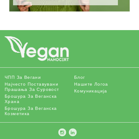
ЧПП За Вегани
Блог
Најчесто Поставувани
Нашите Логоа
Прашања За Суровост
Комуникација
Брошура За Веганска
Храна
Брошура За Веганска
Козметика