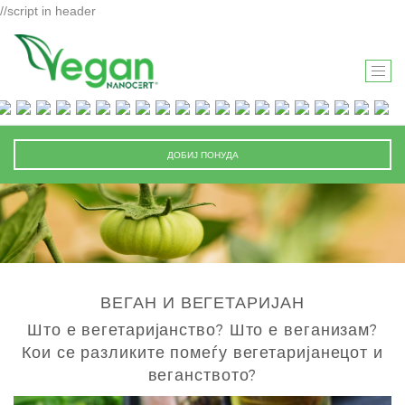
//script in header
T
O
G
G
ДОБИЈ ПОНУДА
L
E
N
A
V
I
ВЕГАН И ВЕГЕТАРИЈАН
G
A
Што е вегетаријанство? Што е веганизам?
T
Кои се разликите помеѓу вегетаријанецот и
I
веганството?
O