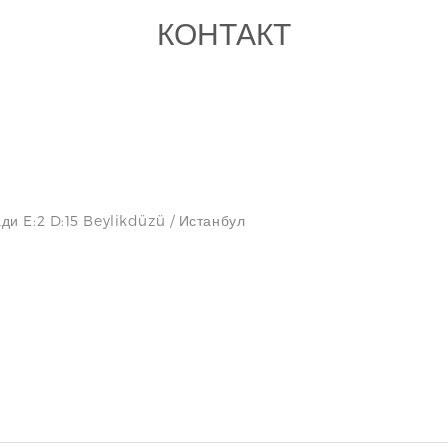
КОНТАКТ
ди E:2 D:15 Beylikdüzü / Истанбул