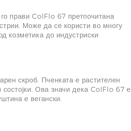
 го прави ColFlo 67 претпочитана
стрии. Може да се користи во многу
 од козметика до индустриски
арен скроб. Пченката е растителен
 состојки. Ова значи дека ColFlo 67 е
уштина е вегански.