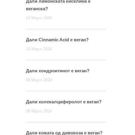
Дали лимонската киселина е
веганска?
13 Mayıs 2024
Дали Cinnamic Acid е веган?
13 Mayıs 2024
Дали хондроитинот е веган?
09 Mayıs 2024
Дали холекалциферолот е веган?
09 Mayıs 2024
Дали кожата од дивокоза е веган?