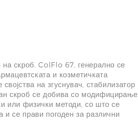
на скроб. ColFlo 67, генерално се
армацевтската и козметичката
е својства на згуснувач, стабилизатор
ран скроб се добива со модифицирање
ки или физички методи, со што се
а и се прави погоден за различни