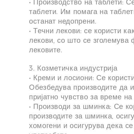
• Производство на таблети: С
таблети. Им помага на таблет
останат недопрени.
• Течни лекови: се користи ка
лекови, со што се зголемува
лековите.
3. Козметичка индустрија
• Креми и лосиони: Се корист
Обезбедува производите да и
пријатно чувство за време на
• Производи за шминка: Се ко
производите за шминка, осиг
хомогени и осигурува дека с