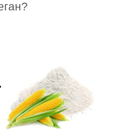
еган?