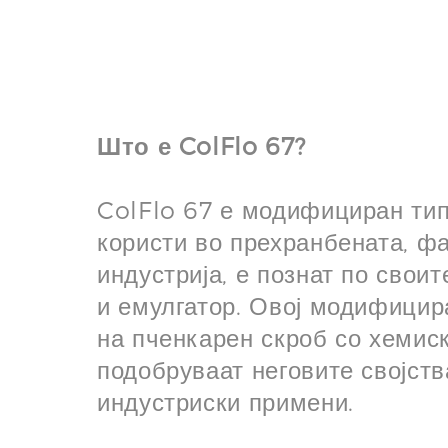
Што е ColFlo 67?
ColFlo 67 е модифициран тип 
користи во прехранбената, ф
индустрија, е познат по своит
и емулгатор. Овој модифици
на пченкарен скроб со хемис
подобруваат неговите својств
индустриски примени.