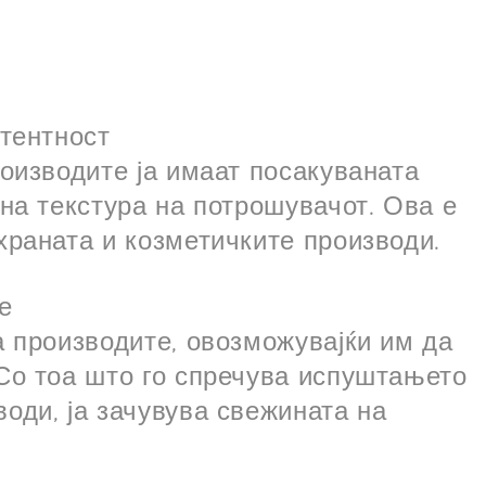
стентност
роизводите ја имаат посакуваната
тна текстура на потрошувачот. Ова е
храната и козметичките производи.
е
а производите, овозможувајќи им да
 Со тоа што го спречува испуштањето
оди, ја зачувува свежината на