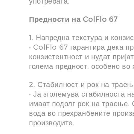
употребата.
Предности на ColFlo 67
1. Напредна текстура и конзи
• ColFlo 67 гарантира дека п
конзистентност и нудат прија
голема предност, особено во 
2. Стабилност и рок на траењ
• Ја зголемува стабилноста н
имаат подолг рок на траење.
вода во прехранбените произв
производите.