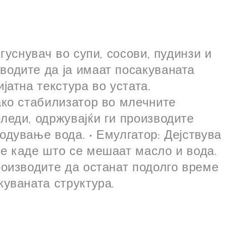
згуснувач во супи, сосови, пудинзи и
водите да ја имаат посакуваната
јатна текстура во устата.
ако стабилизатор во млечните
леди, одржувајќи ги производите
одување вода. • Емулгатор: Дејствува
те каде што се мешаат масло и вода.
роизводите да останат подолго време
куваната структура.