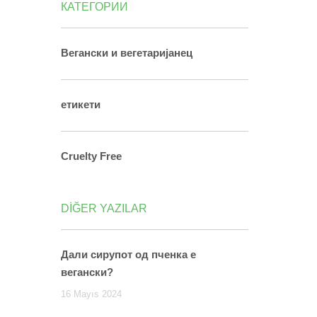
КАТЕГОРИИ
Вегански и вегетаријанец
етикети
Cruelty Free
DİĞER YAZILAR
Дали сирупот од пченка е
вегански?
16 Mayıs 2024