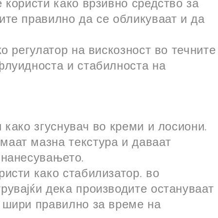
е користи како врзивно средство за
ите правилно да се обликуваат и да
ко регулатор на вискозност во течните
 флуидноста и стабилноста на
и како згуснувач во креми и лосиони.
маат мазна текстура и даваат
 нанесувањето.
ристи како стабилизатор. во
урувајќи дека производите остануваат
е шири правилно за време на