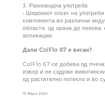
3. Разновидна употреба
• Широкиот опсег на употреби
компонента во различни инду
области, од храна до лекови,
апликации.
Дали ColFlo 67 е веган?
ColFlo 67 се добива од пченк
извор и не содржи животински
од растително потекло и во с
15 Mayıs 2024