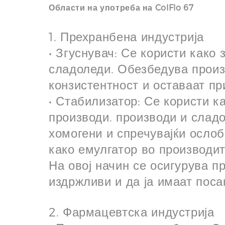
Области на употреба на ColFlo 67
1. Прехранбена индустрија
• Згуснувач: Се користи како 
сладоледи. Обезбедува произ
конзистентност и оставаат при
• Стабилизатор: Се користи к
производи. производи и сладо
хомогени и спречувајќи ослоб
како емулгатор во производи
На овој начин се осигурува п
издржливи и да ја имаат поса
2. Фармацевтска индустрија