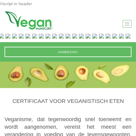
//script in header
T
O
G
G
AANBIEDING
L
E
N
A
V
I
CERTIFICAAT VOOR VEGANISTISCH ETEN
G
A
T
Veganisme, dat tegenwoordig snel toeneemt en
I
wordt aangenomen, vereist het meest een
O
verandering in voeding van de levensgewoonten.