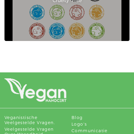
Cruelty -Free
Veganistische
Blog
Veelgestelde Vragen.
Logo's
Veelgestelde Vragen
Communicatie