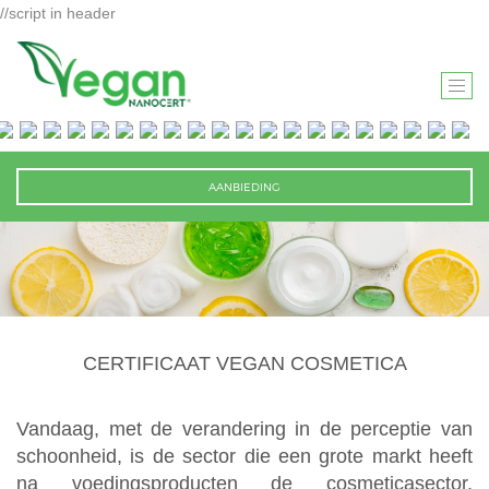
//script in header
T
O
G
G
AANBIEDING
L
E
N
A
V
I
CERTIFICAAT VEGAN COSMETICA
G
A
T
Vandaag, met de verandering in de perceptie van
I
schoonheid, is de sector die een grote markt heeft
O
na voedingsproducten de cosmeticasector.