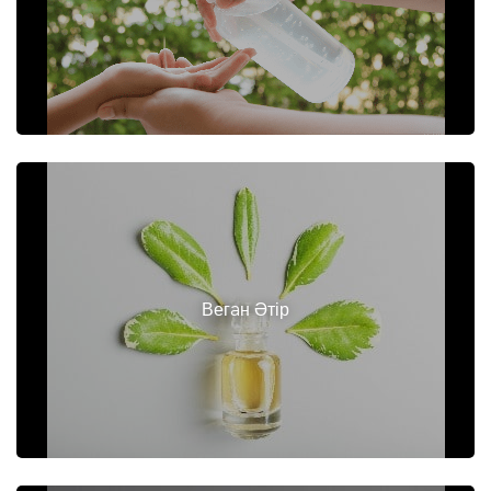
Вегaн Әтір