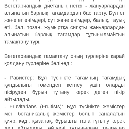
N
Вегетариандық диетаның негізі - жануарлардан
алынатын барлық тағамдардан бас тарту. Бұл ет
және ет өнімдері, сүт және өнімдер, балық, тауық
еті, бал, тозаң, жұмыртқа сияқты жануарлардан
алынатын барлық тағамдар тұтынылмайтын
тамақтану түрі.
Вегетариандық тамақтану оның түрлеріне қарай
қолдану түрлеріне бөлінеді:
- Равистер: Бұл түсінікте тағамның тағамдық
құндылығы төмендеп кетпеуі үшін оларды
пісіруден бұрын тұтыну керек деген пікір
айтылады.
- Fruvitarians (Fruitists): Бұл түсінікте жемістер
мен ботаникалық жемістер болып саналатын
қияр, кәді, қызанақ, бұрышты ғана тұтыну керек
деп айтылады, өйткені тұтынылған тағамдар