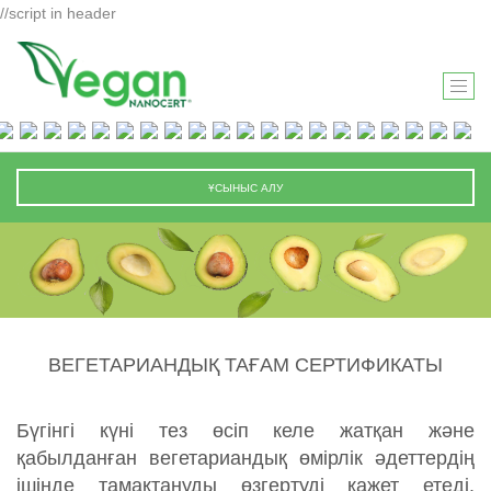
//script in header
T
O
G
G
ҰСЫНЫС АЛУ
L
E
N
A
V
I
ВЕГЕТАРИАНДЫҚ ТАҒАМ СЕРТИФИКАТЫ
G
A
T
Бүгінгі күні тез өсіп келе жатқан және
I
қабылданған вегетариандық өмірлік әдеттердің
O
ішінде тамақтануды өзгертуді қажет етеді.