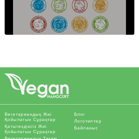
Вегетариандық Жиі
Блог
Қойылатын Сұрақтар
Логотиптер
Қатыгездіксіз Жиі
Байланыс
Қойылатын Сұрақтар
Вегетариандық Тағам