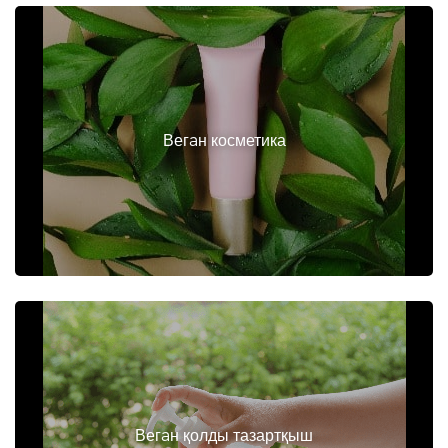
Вегaн косметика
Вегaн қолды тазартқыш