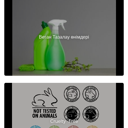
Вегaн Тазалау өнімдері
Cruelty -Free