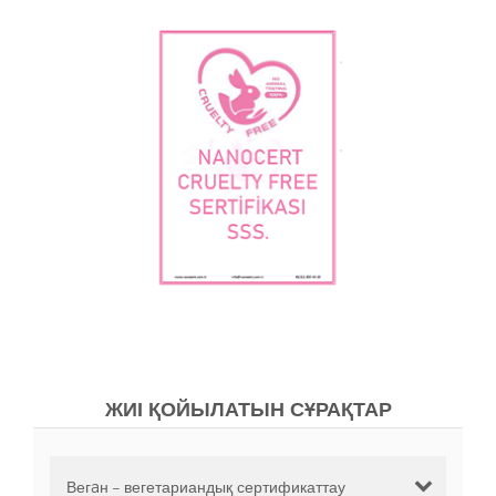
ЖИІ ҚОЙЫЛАТЫН СҰРАҚТАР
Вегaн – вегетариандық сертификаттау