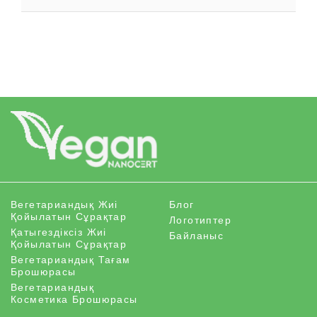
Вегетариандық Жиі
Блог
Қойылатын Сұрақтар
Логотиптер
Қатыгездіксіз Жиі
Байланыс
Қойылатын Сұрақтар
Вегетариандық Тағам
Брошюрасы
Вегетариандық
Косметика Брошюрасы