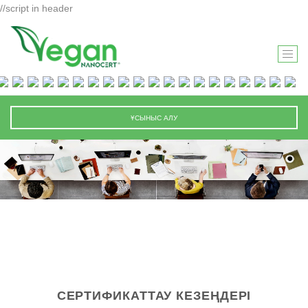
//script in header
T
O
G
G
ҰСЫНЫС АЛУ
L
E
N
A
V
I
G
A
T
I
СЕРТИФИКАТТАУ КЕЗЕҢДЕРІ
O