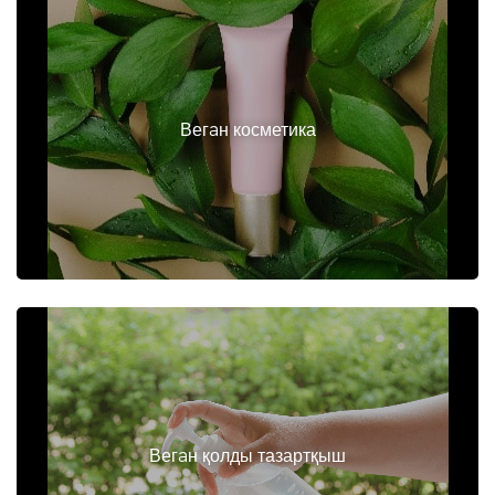
Вегaн косметика
Вегaн қолды тазартқыш