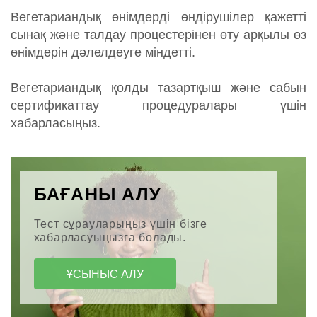
Вегетариандық өнімдерді өндірушілер қажетті
сынақ және талдау процестерінен өту арқылы өз
өнімдерін дәлелдеуге міндетті.
Вегетариандық қолды тазартқыш және сабын
сертификаттау процедуралары үшін
хабарласыңыз.
БАҒАНЫ АЛУ
Тест сұрауларыңыз үшін бізге
хабарласуыңызға болады.
ҰСЫНЫС АЛУ