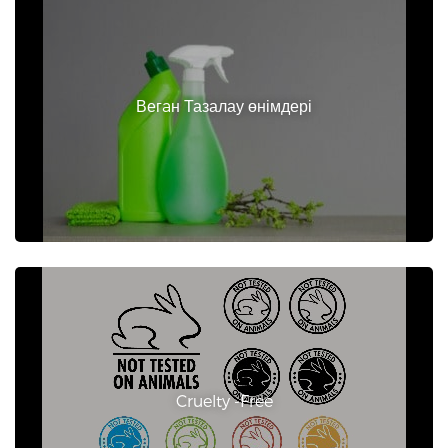
Вегaн Тазалау өнімдері
Cruelty -Free