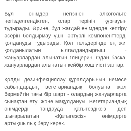
Бұл өнімдер негізінен алкогольге
негізделгендіктен, олар терінің құрғауын
тудырады. Әрине, бұл жағдай өнімдерде кептіру
әсерін болдырмау үшін әртүрлі компоненттерді
қолдануды тудырады. Қол гельдерінде ең жиі
қолданылатын ылғалдандырғыш -
жануарлардан алынатын глицерин. Одан басқа,
жануарлардан алынатын кейбір хош иісті заттар.
Қолды дезинфекциялау құралдарының немесе
сабындардың вегетариандық болуына жол
бермейтін тағы бір шарт - олардың жануарларға
сынақтан өтуі және мақұлдануы. Вегетариандық
өнімдерді таңдауда қатыгездіксіз деп
шығарылатын «Қатыгезсіз» өнімдерге
артықшылық беру керек.