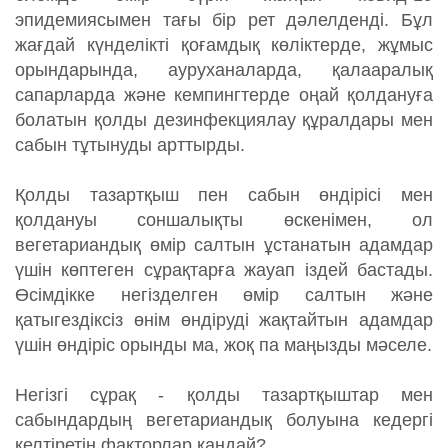
N
эпидемиясымен тағы бір рет дәлелденді. Бұл
жағдай күнделікті қоғамдық көліктерде, жұмыс
орындарында, ауруханаларда, қалааралық
сапарларда және кемпингтерде оңай қолдануға
болатын қолды дезинфекциялау құралдары мен
сабын тұтынуды арттырды.
Қолды тазартқыш пен сабын өндірісі мен
қолдануы соншалықты өскенімен, ол
вегетариандық өмір салтын ұстанатын адамдар
үшін көптеген сұрақтарға жауап іздей бастады.
Өсімдікке негізделген өмір салтын және
қатыгездіксіз өнім өндіруді жақтайтын адамдар
үшін өндіріс орынды ма, жоқ па маңызды мәселе.
Негізгі сұрақ - қолды тазартқыштар мен
сабындардың вегетариандық болуына кедергі
келтіретін факторлар қандай?