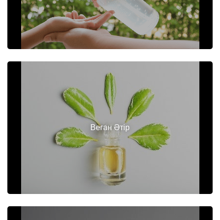
Вегaн Әтір