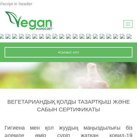
//script in header
T
O
G
G
ҰСЫНЫС АЛУ
L
E
N
A
V
I
ВЕГЕТАРИАНДЫҚ ҚОЛДЫ ТАЗАРТҚЫШ ЖӘНЕ
G
САБЫН СЕРТИФИКАТЫ
A
T
I
Гигиена мен қол жуудың маңыздылығы біз
O
әлемде өмір сүріп жатқан ковид-19