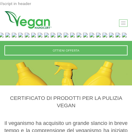
//script in header
T
O
G
G
OTTIENI OFFERTA
L
E
N
A
V
I
CERTIFICATO DI PRODOTTI PER LA PULIZIA
G
VEGAN
A
T
I
Il veganismo ha acquisito un grande slancio in breve
O
tempo e la comprensione del veganismo ha iniziato