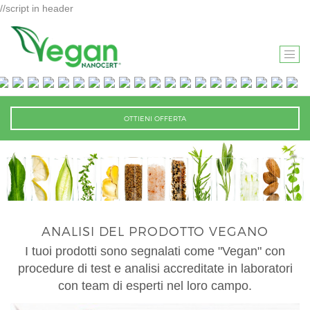
//script in header
T
O
G
G
OTTIENI OFFERTA
L
E
N
A
V
I
ANALISI DEL PRODOTTO VEGANO
G
A
I tuoi prodotti sono segnalati come "Vegan" con
T
procedure di test e analisi accreditate in laboratori
I
con team di esperti nel loro campo.
O