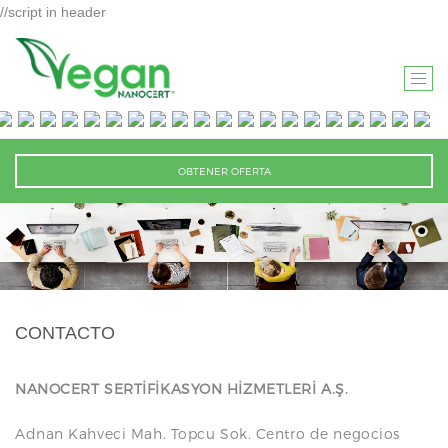
//script in header
T
O
G
G
OBTENER OFERTA
L
E
N
A
V
I
CONTACTO
G
A
T
NANOCERT SERTİFİKASYON HİZMETLERİ A.Ş.
I
Adnan Kahveci Mah. Topcu Sok. Centro de negocios
O