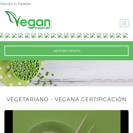
//script in header
T
O
G
G
OBTENER OFERTA
L
E
N
A
V
I
VEGETARIANO - VEGANA CERTIFICACIÓN
G
A
T
I
O