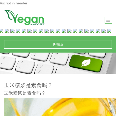
//script in header
T
O
G
G
获得报价
L
E
N
A
V
I
玉米糖浆是素食吗？
G
玉米糖浆是素食吗？
A
T
I
O