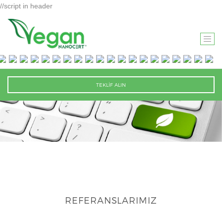
//script in header
T
O
G
G
TEKLİF ALIN
L
E
N
A
V
I
G
A
T
REFERANSLARIMIZ
I
O