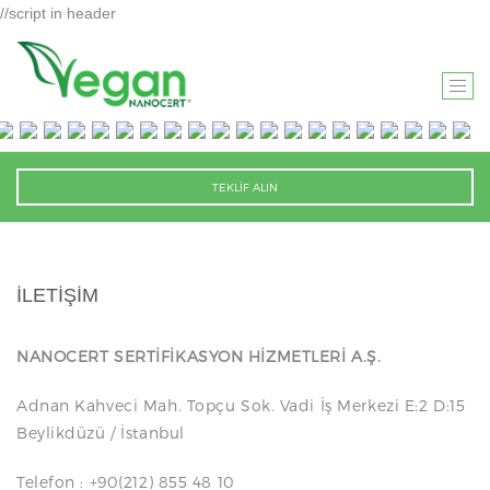
//script in header
T
O
G
G
TEKLİF ALIN
L
E
N
A
İLETİŞİM
V
I
NANOCERT SERTİFİKASYON HİZMETLERİ A.Ş.
G
A
Adnan Kahveci Mah. Topçu Sok. Vadi İş Merkezi E:2 D:15
T
Beylikdüzü / İstanbul
I
O
Telefon : +90(212) 855 48 10