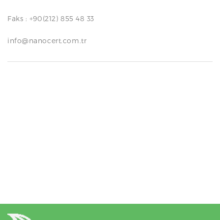
N
Faks : +90(212) 855 48 33
info@nanocert.com.tr