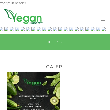
//script in header
T
O
G
G
TEKLİF ALIN
L
E
N
A
GALERİ
V
I
G
A
T
I
O