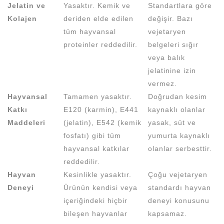
Jelatin ve
Yasaktır. Kemik ve
Standartlara göre
Kolajen
deriden elde edilen
değişir. Bazı
tüm hayvansal
vejetaryen
proteinler reddedilir.
belgeleri sığır
veya balık
jelatinine izin
vermez.
Hayvansal
Tamamen yasaktır.
Doğrudan kesim
Katkı
E120 (karmin), E441
kaynaklı olanlar
Maddeleri
(jelatin), E542 (kemik
yasak, süt ve
fosfatı) gibi tüm
yumurta kaynaklı
hayvansal katkılar
olanlar serbesttir.
reddedilir.
Hayvan
Kesinlikle yasaktır.
Çoğu vejetaryen
Deneyi
Ürünün kendisi veya
standardı hayvan
içeriğindeki hiçbir
deneyi konusunu
bileşen hayvanlar
kapsamaz.