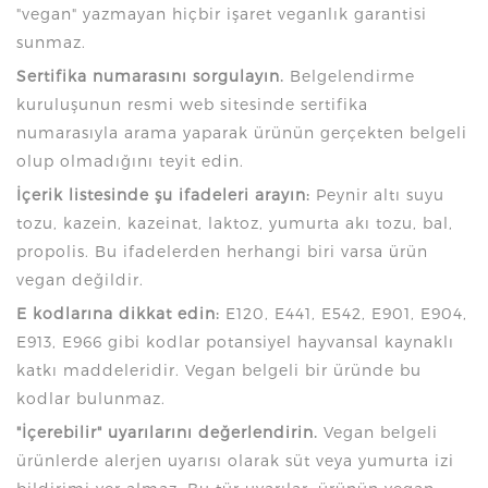
"vegan" yazmayan hiçbir işaret veganlık garantisi
sunmaz.
Sertifika numarasını sorgulayın.
Belgelendirme
kuruluşunun resmi web sitesinde sertifika
numarasıyla arama yaparak ürünün gerçekten belgeli
olup olmadığını teyit edin.
İçerik listesinde şu ifadeleri arayın:
Peynir altı suyu
tozu, kazein, kazeinat, laktoz, yumurta akı tozu, bal,
propolis. Bu ifadelerden herhangi biri varsa ürün
vegan değildir.
E kodlarına dikkat edin:
E120, E441, E542, E901, E904,
E913, E966 gibi kodlar potansiyel hayvansal kaynaklı
katkı maddeleridir. Vegan belgeli bir üründe bu
kodlar bulunmaz.
"İçerebilir" uyarılarını değerlendirin.
Vegan belgeli
ürünlerde alerjen uyarısı olarak süt veya yumurta izi