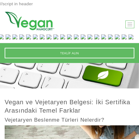
//script in header
T
O
G
G
TEKLİF ALIN
L
E
N
A
V
I
Vegan ve Vejetaryen Belgesi: İki Sertifika
G
Arasındaki Temel Farklar
A
T
Vejetaryen Beslenme Türleri Nelerdir?
I
O