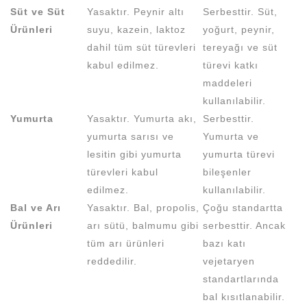
Süt ve Süt
Yasaktır. Peynir altı
Serbesttir. Süt,
Ürünleri
suyu, kazein, laktoz
yoğurt, peynir,
dahil tüm süt türevleri
tereyağı ve süt
kabul edilmez.
türevi katkı
maddeleri
kullanılabilir.
Yumurta
Yasaktır. Yumurta akı,
Serbesttir.
yumurta sarısı ve
Yumurta ve
lesitin gibi yumurta
yumurta türevi
türevleri kabul
bileşenler
edilmez.
kullanılabilir.
Bal ve Arı
Yasaktır. Bal, propolis,
Çoğu standartta
Ürünleri
arı sütü, balmumu gibi
serbesttir. Ancak
tüm arı ürünleri
bazı katı
reddedilir.
vejetaryen
standartlarında
bal kısıtlanabilir.