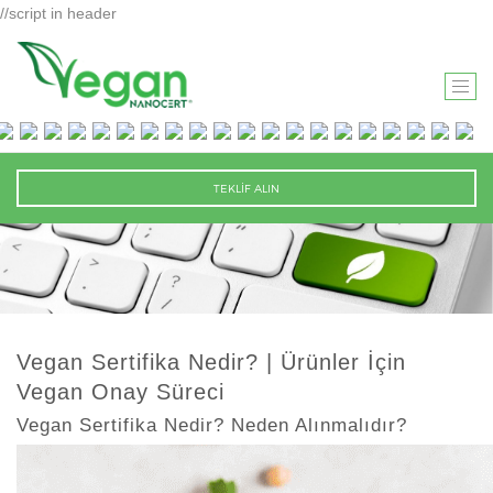
//script in header
T
O
G
G
TEKLİF ALIN
L
E
N
A
V
I
Vegan Sertifika Nedir? | Ürünler İçin
G
Vegan Onay Süreci
A
T
Vegan Sertifika Nedir? Neden Alınmalıdır?
I
O