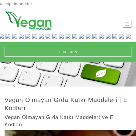
//script in header
T
O
G
G
TEKLİF ALIN
L
E
N
A
V
I
Vegan Olmayan Gıda Katkı Maddeleri | E
G
Kodları
A
T
Vegan Olmayan Gıda Katkı Maddeleri ve E
Kodları
I
O