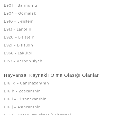
E901 – Balmumu
E904 – Gomalak
E910 – L-sistein
E913 – Lanolin
E920 – L-sistein
E921 – L-sistein
E966 – Laktitol
E153 – Karbon siyah
Hayvansal Kaynaklı Olma Olasığı Olanlar
E161 g – Canthaxanthin
E161h – Zeaxanthin
E161i – Citranaxanthin
E161j – Astaxanthin
E252 – Potasyum nitrat (Saltpetre)