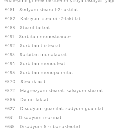
etkileşime girerek oksitlenmiş soya fasulyesi yağı
E481 – Sodyum stearoil-2-laktilat
E482 – Kalsiyum stearoil-2-laktilat
E483 – Stearil tartrat
E491 – Sorbitan monostearate
E492 – Sorbitan tristearat
E493 – Sorbitan monolaurat
E494 – Sorbitan monooleat
E495 – Sorbitan monopalmitat
E570 – Stearik asit
E572 – Magnezyum stearat, kalsiyum stearat
E585 – Demir laktat
E627 – Disodyum guanilat, sodyum guanilat
E631 – Disodyum inozinat
E635 – Disodyum 5′-ribonükleotid