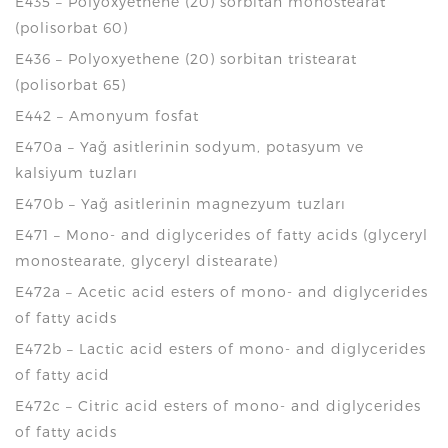
E435 – Polyoxyethene (20) sorbitan monostearat
(polisorbat 60)
E436 – Polyoxyethene (20) sorbitan tristearat
(polisorbat 65)
E442 – Amonyum fosfat
E470a – Yağ asitlerinin sodyum, potasyum ve
kalsiyum tuzları
E470b – Yağ asitlerinin magnezyum tuzları
E471 – Mono- and diglycerides of fatty acids (glyceryl
monostearate, glyceryl distearate)
E472a – Acetic acid esters of mono- and diglycerides
of fatty acids
E472b – Lactic acid esters of mono- and diglycerides
of fatty acid
E472c – Citric acid esters of mono- and diglycerides
of fatty acids