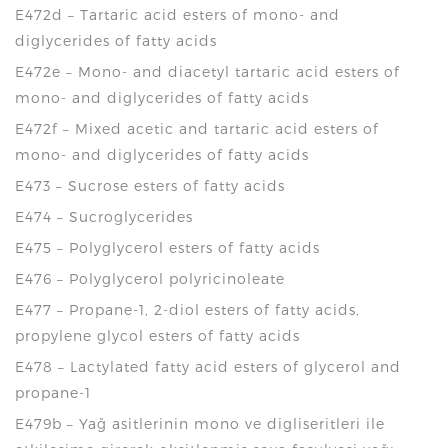
E472d – Tartaric acid esters of mono- and
diglycerides of fatty acids
E472e – Mono- and diacetyl tartaric acid esters of
mono- and diglycerides of fatty acids
E472f – Mixed acetic and tartaric acid esters of
mono- and diglycerides of fatty acids
E473 – Sucrose esters of fatty acids
E474 – Sucroglycerides
E475 – Polyglycerol esters of fatty acids
E476 – Polyglycerol polyricinoleate
E477 – Propane-1, 2-diol esters of fatty acids,
propylene glycol esters of fatty acids
E478 – Lactylated fatty acid esters of glycerol and
propane-1
E479b – Yağ asitlerinin mono ve digliseritleri ile