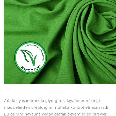
N
Günlük yaşantımızda giydiğimiz kıyafetlerin hangi
maddelerden üretildiğini mutlaka kontrol etmişsinizdir.
Bu durum hayatına vegan olarak devam eden bireyler