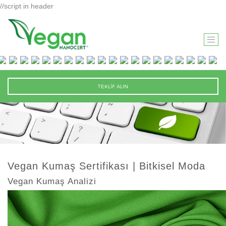
//script in header
T
O
G
G
TEKLİF ALIN
L
E
N
A
V
I
Vegan Kumaş Sertifikası | Bitkisel Moda
G
Vegan Kumaş Analizi
A
T
I
O