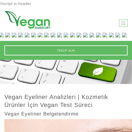
//script in header
T
O
G
G
TEKLİF ALIN
L
E
N
A
V
I
Vegan Eyeliner Analizleri | Kozmetik
G
Ürünler İçin Vegan Test Süreci
A
T
Vegan Eyeliner Belgelendirme
I
O