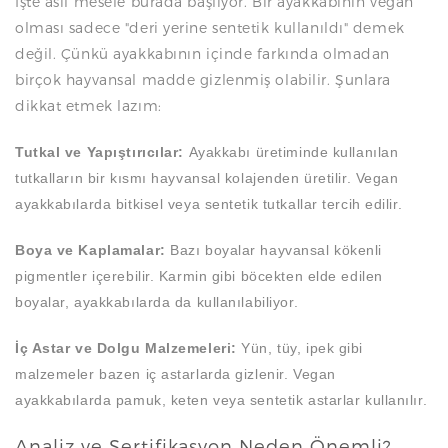
İşte asıl mesele burada başlıyor. Bir ayakkabının vegan
olması sadece "deri yerine sentetik kullanıldı" demek
değil. Çünkü ayakkabının içinde farkında olmadan
birçok hayvansal madde gizlenmiş olabilir. Şunlara
dikkat etmek lazım:
Tutkal ve Yapıştırıcılar:
Ayakkabı üretiminde kullanılan
tutkalların bir kısmı hayvansal kolajenden üretilir. Vegan
ayakkabılarda bitkisel veya sentetik tutkallar tercih edilir.
Boya ve Kaplamalar:
Bazı boyalar hayvansal kökenli
pigmentler içerebilir. Karmin gibi böcekten elde edilen
boyalar, ayakkabılarda da kullanılabiliyor.
İç Astar ve Dolgu Malzemeleri:
Yün, tüy, ipek gibi
malzemeler bazen iç astarlarda gizlenir. Vegan
ayakkabılarda pamuk, keten veya sentetik astarlar kullanılır.
Analiz ve Sertifikasyon Neden Önemli?