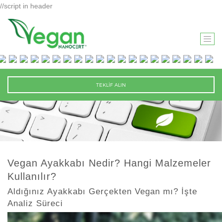
//script in header
T
O
G
G
TEKLİF ALIN
L
E
N
A
V
I
Vegan Ayakkabı Nedir? Hangi Malzemeler
G
Kullanılır?
A
T
Aldığınız Ayakkabı Gerçekten Vegan mı? İşte
Analiz Süreci
I
O