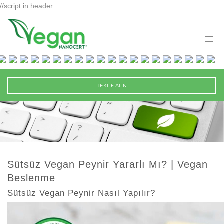
//script in header
T
O
G
G
TEKLİF ALIN
L
E
N
A
V
I
Sütsüz Vegan Peynir Yararlı Mı? | Vegan
G
Beslenme
A
T
Sütsüz Vegan Peynir Nasıl Yapılır?
I
O