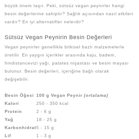
büyük önem taşır. Peki, sütsüz vegan peynirler hangi
besin değerlerine sahiptir? Sağlık açısından nasıl etkileri
vardır? En iyi alternatifler nelerdir?
Sütsüz Vegan Peynirin Besin Değerleri
Vegan peynirler genellikle bitkisel bazlı malzemelerle
üretilir. En yaygın içerikler arasında kaju, badem,
hindistancevizi yağı, patates nişastası ve besin mayası
bulunur. Besin değerleri, içeriğine bağlı olarak
değişebilir:
Besin Öğesi
100 g Vegan Peynir
(ortalama)
Kalori
250 - 350 kcal
Protein
2 - 6 g
Yağ
18 - 25 g
Karbonhidrat
5 - 15 g
Lif
1 - 3 g