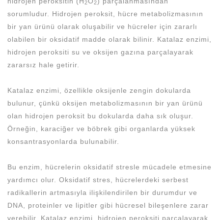
hidrojen peroksitin (H
O
) parçalanmasından
2
2
sorumludur. Hidrojen peroksit, hücre metabolizmasının
bir yan ürünü olarak oluşabilir ve hücreler için zararlı
olabilen bir oksidatif madde olarak bilinir. Katalaz enzimi,
hidrojen peroksiti su ve oksijen gazına parçalayarak
zararsız hale getirir.
Katalaz enzimi, özellikle oksijenle zengin dokularda
bulunur, çünkü oksijen metabolizmasının bir yan ürünü
olan hidrojen peroksit bu dokularda daha sık oluşur.
Örneğin, karaciğer ve böbrek gibi organlarda yüksek
konsantrasyonlarda bulunabilir.
Bu enzim, hücrelerin oksidatif stresle mücadele etmesine
yardımcı olur. Oksidatif stres, hücrelerdeki serbest
radikallerin artmasıyla ilişkilendirilen bir durumdur ve
DNA, proteinler ve lipitler gibi hücresel bileşenlere zarar
verebilir. Katalaz enzimi, hidrojen peroksiti parçalayarak