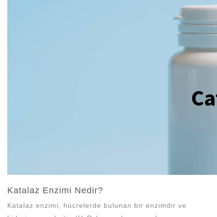
N
Katalaz Enzimi Nedir?
Katalaz enzimi, hücrelerde bulunan bir enzimdir ve