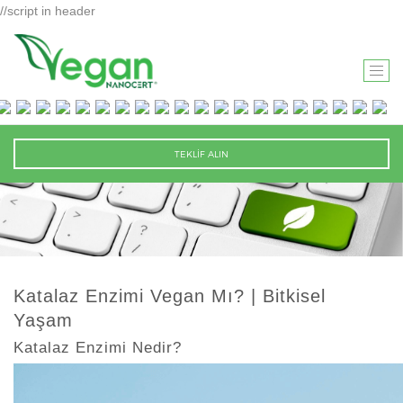
//script in header
T
O
G
G
TEKLİF ALIN
L
E
N
A
V
I
Katalaz Enzimi Vegan Mı? | Bitkisel
G
Yaşam
A
T
Katalaz Enzimi Nedir?
I
O