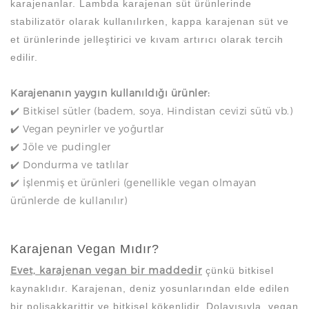
karajenanlar. Lambda karajenan süt ürünlerinde
stabilizatör olarak kullanılırken, kappa karajenan süt ve
et ürünlerinde jelleştirici ve kıvam artırıcı olarak tercih
edilir.
Karajenanın yaygın kullanıldığı ürünler:
✔️ Bitkisel sütler (badem, soya, Hindistan cevizi sütü vb.)
✔️ Vegan peynirler ve yoğurtlar
✔️ Jöle ve pudingler
✔️ Dondurma ve tatlılar
✔️ İşlenmiş et ürünleri (genellikle vegan olmayan
ürünlerde de kullanılır)
Karajenan Vegan Mıdır?
Evet, karajenan vegan bir maddedir
çünkü bitkisel
kaynaklıdır. Karajenan, deniz yosunlarından elde edilen
bir polisakkarittir ve bitkisel kökenlidir. Dolayısıyla, vegan