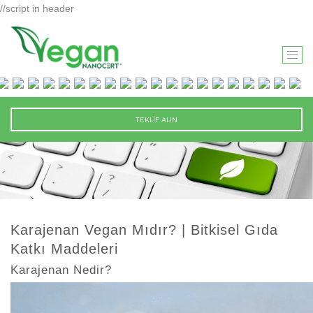
//script in header
T
O
G
G
TEKLİF ALIN
L
E
N
A
V
I
Karajenan Vegan Mıdır? | Bitkisel Gıda
G
Katkı Maddeleri
A
T
Karajenan Nedir?
I
O