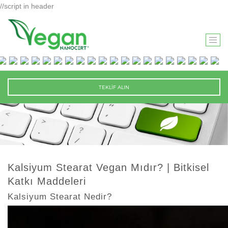
//script in header
T
O
G
G
TEKLİF ALIN
L
E
N
A
V
I
Kalsiyum Stearat Vegan Mıdır? | Bitkisel
G
Katkı Maddeleri
A
T
Kalsiyum Stearat Nedir?
I
O