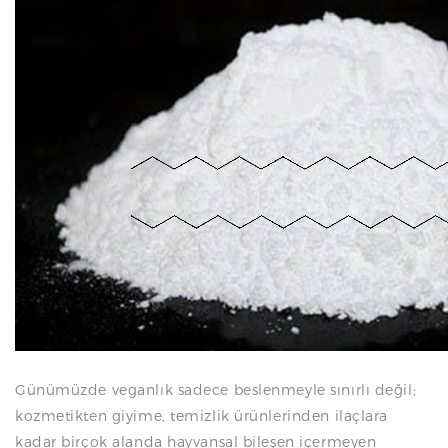
N
Günümüzde veganlık sadece beslenmeyle sınırlı değil;
kozmetikten giyime, temizlik ürünlerinden ilaçlara
kadar birçok alanda hayvansal bileşen içermeyen