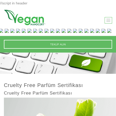
//script in header
T
O
G
G
TEKLİF ALIN
L
E
N
A
V
I
Cruelty Free Parfüm Sertifikası
G
Cruelty Free Parfüm Sertifikası
A
T
I
O