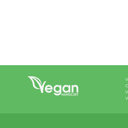
V
C
V