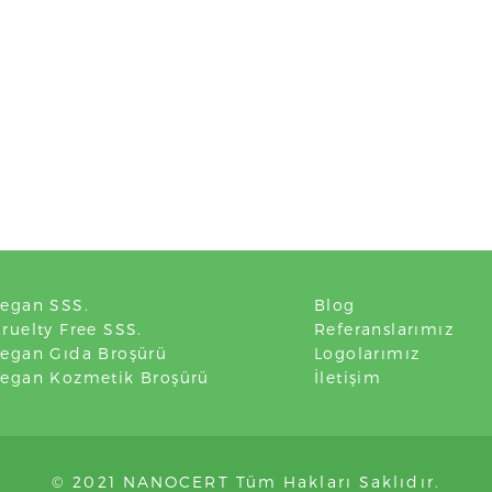
egan SSS.
Blog
ruelty Free SSS.
Referanslarımız
egan Gıda Broşürü
Logolarımız
Vegan Kozmetik Broşürü
İletişim
© 2021 NANOCERT Tüm Hakları Saklıdır.