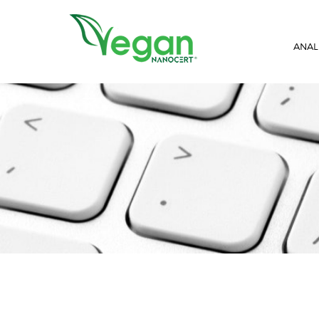
//script in header
ANAL