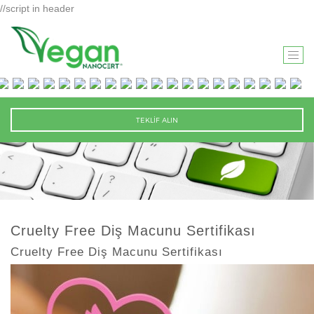
//script in header
T
O
G
G
TEKLİF ALIN
L
E
N
A
V
I
Cruelty Free Diş Macunu Sertifikası
G
Cruelty Free Diş Macunu Sertifikası
A
T
I
O