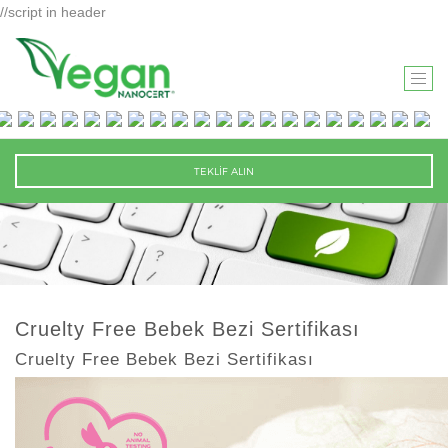
//script in header
T
O
G
G
TEKLİF ALIN
L
E
N
A
V
I
Cruelty Free Bebek Bezi Sertifikası
G
Cruelty Free Bebek Bezi Sertifikası
A
T
I
O