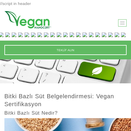
//script in header
T
O
G
G
TEKLİF ALIN
L
E
N
A
V
I
Bitki Bazlı Süt Belgelendirmesi: Vegan
G
Sertifikasyon
A
T
Bitki Bazlı Süt Nedir?
I
O