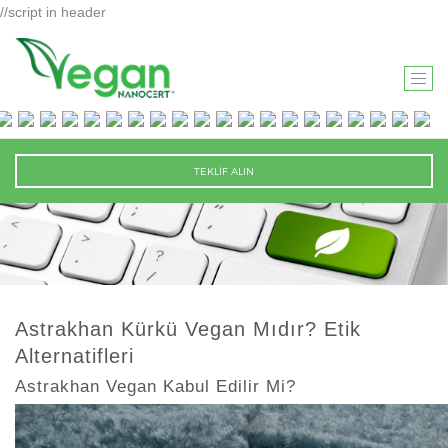
//script in header
T
O
G
G
TEKLİF ALIN
L
E
N
A
V
I
Astrakhan Kürkü Vegan Mıdır? Etik
G
Alternatifleri
A
T
Astrakhan Vegan Kabul Edilir Mi?
I
O