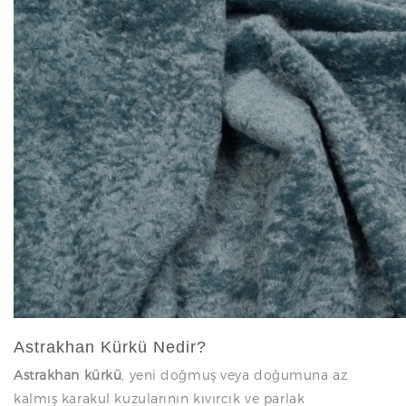
N
Astrakhan Kürkü Nedir?
Astrakhan kürkü
, yeni doğmuş veya doğumuna az
kalmış karakul kuzularının kıvırcık ve parlak