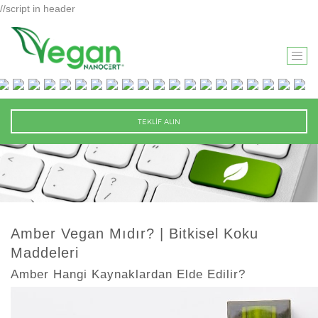
//script in header
T
O
G
G
TEKLİF ALIN
L
E
N
A
V
I
Amber Vegan Mıdır? | Bitkisel Koku
G
Maddeleri
A
T
Amber Hangi Kaynaklardan Elde Edilir?
I
O