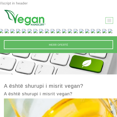
//script in header
T
O
G
G
MERR OFERTË
L
E
N
A
V
I
A është shurupi i misrit vegan?
G
A është shurupi i misrit vegan?
A
T
I
O