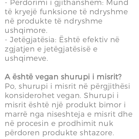
- Përdorimi i gjithanshëm: Mund
të kryejë funksione të ndryshme
në produkte të ndryshme
ushqimore.
- Jetëgjatësia: Është efektiv në
zgjatjen e jetëgjatësisë e
ushqimeve.
A është vegan shurupi i misrit?
Po, shurupi i misrit në përgjithësi
konsiderohet vegan. Shurupi i
misrit është një produkt bimor i
marrë nga niseshteja e misrit dhe
në procesin e prodhimit nuk
përdoren produkte shtazore.