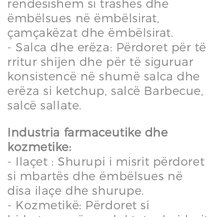
rëndësishëm si trashës dhe
ëmbëlsues në ëmbëlsirat,
çamçakëzat dhe ëmbëlsirat.
- Salca dhe erëza: Përdoret për të
rritur shijen dhe për të siguruar
konsistencë në shumë salca dhe
erëza si ketchup, salcë Barbecue,
salcë sallate.
Industria farmaceutike dhe
kozmetike:
- Ilaçet : Shurupi i misrit përdoret
si mbartës dhe ëmbëlsues në
disa ilaçe dhe shurupe.
- Kozmetikë: Përdoret si