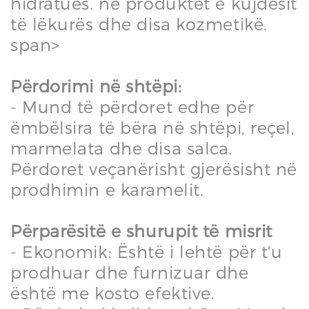
hidratues. në produktet e kujdesit
të lëkurës dhe disa kozmetikë.
span>
Përdorimi në shtëpi:
- Mund të përdoret edhe për
ëmbëlsira të bëra në shtëpi, reçel,
marmelata dhe disa salca.
Përdoret veçanërisht gjerësisht në
prodhimin e karamelit.
Përparësitë e shurupit të misrit
- Ekonomik: Është i lehtë për t'u
prodhuar dhe furnizuar dhe
është me kosto efektive.