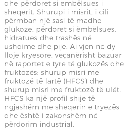
dhe përdoret si ëmbëlsues i
sheqerit. Shurupi i misrit, i cili
përmban një sasi të madhe
glukoze, përdoret si ëmbëlsues,
hidratues dhe trashës në
ushqime dhe pije. Ai vjen në dy
lloje kryesore, veçanërisht bazuar
në raportet e tyre të glukozës dhe
fruktozës: shurup misri me
fruktozë të lartë (HFCS) dhe
shurup misri me fruktozë të ulët.
HFCS ka një profil shije të
ngjashëm me sheqerin e tryezës
dhe është i zakonshëm në
përdorim industrial.