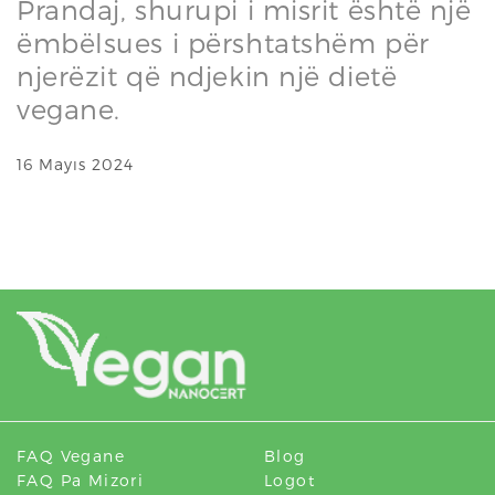
Prandaj, shurupi i misrit është një
ëmbëlsues i përshtatshëm për
njerëzit që ndjekin një dietë
vegane.
16 Mayıs 2024
FAQ Vegane
Blog
FAQ Pa Mizori
Logot