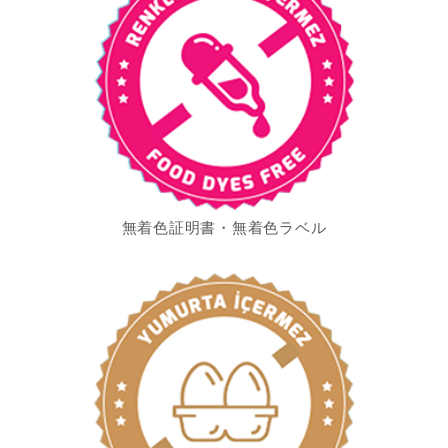
N
無着色証明書・無着色ラベル