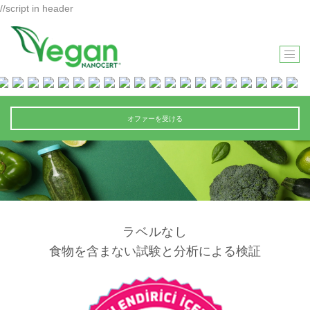
//script in header
T
O
G
G
オファーを受ける
L
E
N
A
V
I
ラベルなし
G
A
食物を含まない試験と分析による検証
T
I
O