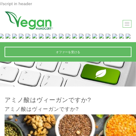
//script in header
T
O
G
G
オファーを受ける
L
E
N
A
V
I
アミノ酸はヴィーガンですか?
G
アミノ酸はヴィーガンですか?
A
T
I
O