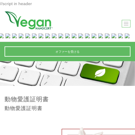
//script in header
T
O
G
G
オファーを受ける
L
E
N
A
V
I
動物愛護証明書
G
動物愛護証明書
A
T
I
O