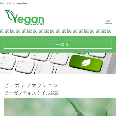
//script in header
T
O
G
G
オファーを受ける
L
E
N
A
V
I
ビーガンファッション
G
ビーガンテキスタイル認証
A
T
I
O