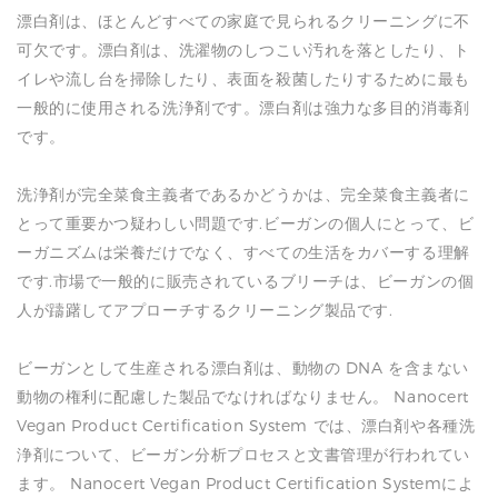
漂白剤は、ほとんどすべての家庭で見られるクリーニングに不
可欠です。漂白剤は、洗濯物のしつこい汚れを落としたり、ト
イレや流し台を掃除したり、表面を殺菌したりするために最も
一般的に使用される洗浄剤です。漂白剤は強力な多目的消毒剤
です。
洗浄剤が完全菜食主義者であるかどうかは、完全菜食主義者に
とって重要かつ疑わしい問題です.ビーガンの個人にとって、ビ
ーガニズムは栄養だけでなく、すべての生活をカバーする理解
です.市場で一般的に販売されているブリーチは、ビーガンの個
人が躊躇してアプローチするクリーニング製品です.
ビーガンとして生産される漂白剤は、動物の DNA を含まない
動物の権利に配慮した製品でなければなりません。 Nanocert
Vegan Product Certification System では、漂白剤や各種洗
浄剤について、ビーガン分析プロセスと文書管理が行われてい
ます。 Nanocert Vegan Product Certification Systemによ