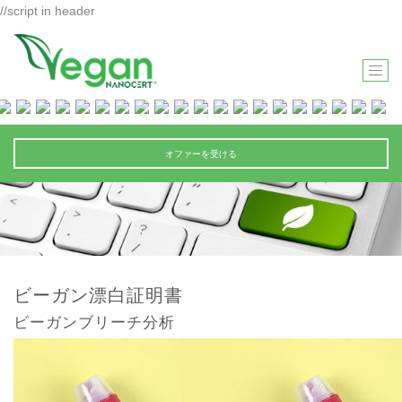
//script in header
T
O
G
G
オファーを受ける
L
E
N
A
V
I
ビーガン漂白証明書
G
ビーガンブリーチ分析
A
T
I
O