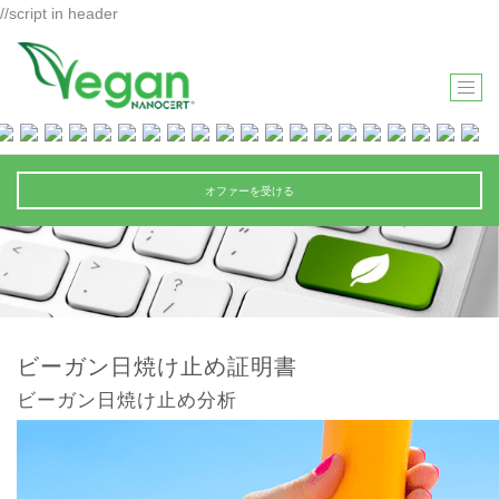
//script in header
T
O
G
G
オファーを受ける
L
E
N
A
V
I
ビーガン日焼け止め証明書
G
ビーガン日焼け止め分析
A
T
I
O