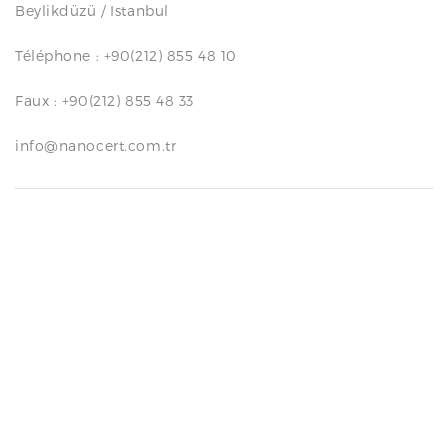
Beylikdüzü / Istanbul
N
Téléphone : +90(212) 855 48 10
Faux : +90(212) 855 48 33
info@nanocert.com.tr