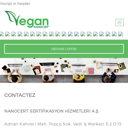
//script in header
T
O
G
G
OBTENIR L'OFFRE
L
E
N
A
V
I
CONTACTEZ
G
A
T
NANOCERT SERTİFİKASYON HİZMETLERİ A.Ş.
I
Adnan Kahveci Mah. Topçu Sok. Vadi İş Merkezi E:2 D:15
O