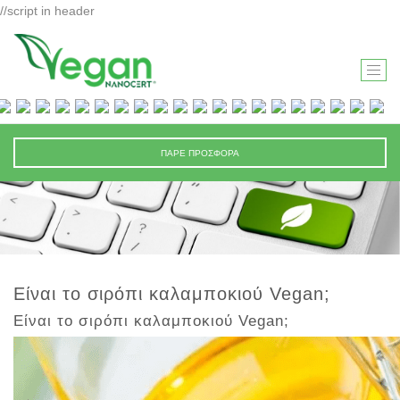
//script in header
T
O
G
G
ΠΑΡΕ ΠΡΟΣΦΟΡΑ
L
E
N
A
V
I
Είναι το σιρόπι καλαμποκιού Vegan;
G
Είναι το σιρόπι καλαμποκιού Vegan;
A
T
I
O