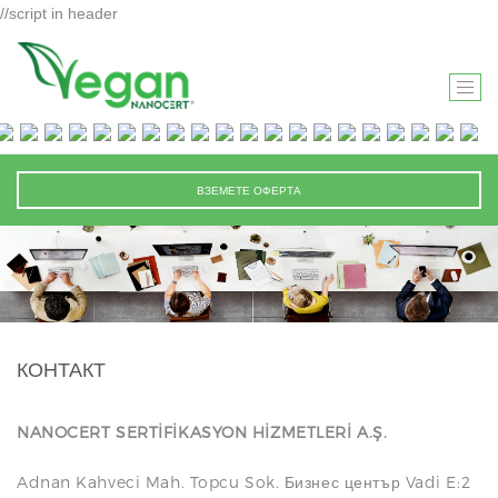
//script in header
T
O
G
G
ВЗЕМЕТЕ ОФЕРТА
L
E
N
A
V
I
КОНТАКТ
G
A
T
NANOCERT SERTİFİKASYON HİZMETLERİ A.Ş.
I
Adnan Kahveci Mah. Topcu Sok. Бизнес център Vadi E:2
O