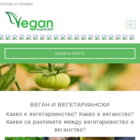
//script in header
T
O
G
G
ВЗЕМЕТЕ ОФЕРТА
L
E
N
A
V
I
ВЕГАН И ВЕГЕТАРИАНСКИ
G
A
Какво е вегетарианство? Какво е веганство?
T
Какви са разликите между вегетарианство и
I
веганство?
O