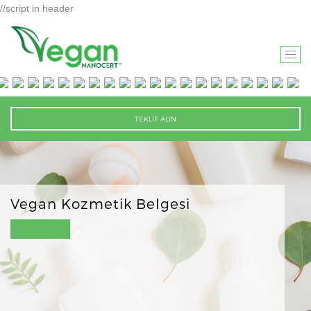
//script in header
T
O
G
G
TEKLİF ALIN
L
E
N
A
V
Vegan Kozmetik Belgesi
I
G
A
T
I
O