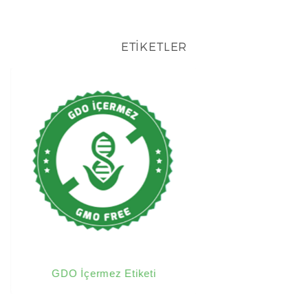
ETİKETLER
GDO İçermez Etiketi
Yumurta İçe