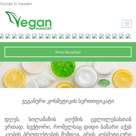
//script in header
T
O
G
G
ᲛᲘᲘᲦᲔ ᲨᲔᲗᲐᲕᲐᲖᲔᲑᲐ
L
E
N
A
V
I
ᲕᲔᲒᲐᲜᲣᲠᲘ ᲙᲝᲡᲛᲔᲢᲘᲙᲘᲡ ᲡᲔᲠᲗᲘᲤᲘᲙᲐᲢᲘ
G
A
T
დღეს, სილამაზის აღქმის ცვლილებასთან
I
ერთად, სექტორი, რომელსაც დიდი ბაზარი აქვს
O
კვების პროდუქტების შემდეგ, არის კოსმეტიკური