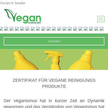
//script in header
T
O
G
G
ANGEBOT
L
E
N
A
V
I
ZERTIFIKAT FÜR VEGANE REINIGUNGS
G
PRODUKTE
A
T
I
Der Veganismus hat in kurzer Zeit an Dynamik
O
gewonnen und das Verständnis von Veganismus hat