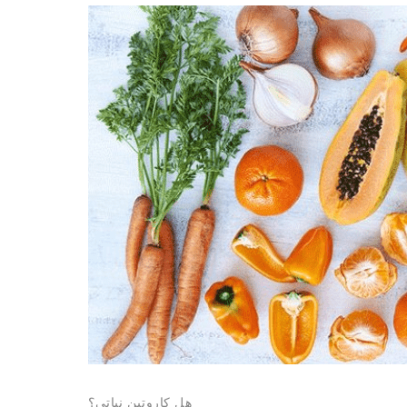
هل كاروتين نباتي؟