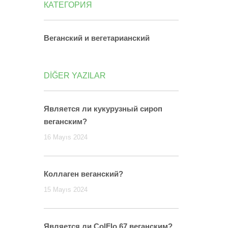
КАТЕГОРИЯ
Веганский и вегетарианский
DİĞER YAZILAR
Является ли кукурузный сироп
веганским?
16 Mayıs 2024
Коллаген веганский?
15 Mayıs 2024
Является ли ColFlo 67 веганским?