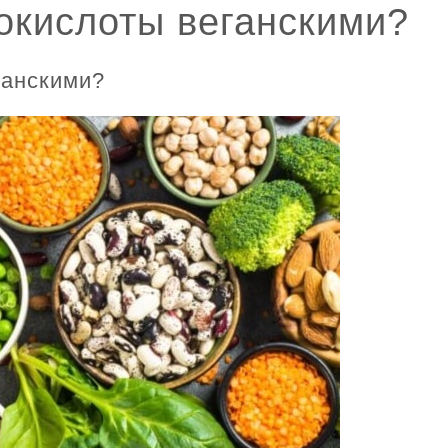
окислоты веганскими?
ганскими?