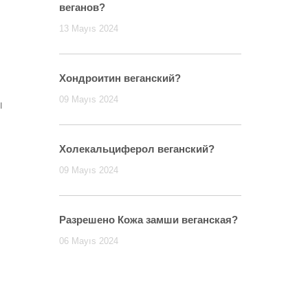
веганов?
13 Mayıs 2024
Хондроитин веганский?
09 Mayıs 2024
ы
Холекальциферол веганский?
09 Mayıs 2024
Разрешено Кожа замши веганская?
06 Mayıs 2024