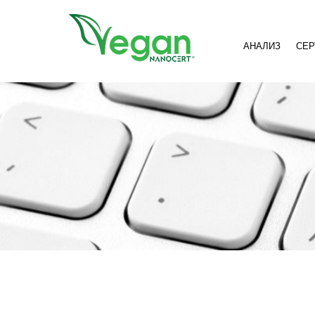
//script in header
АНАЛИЗ
СЕ